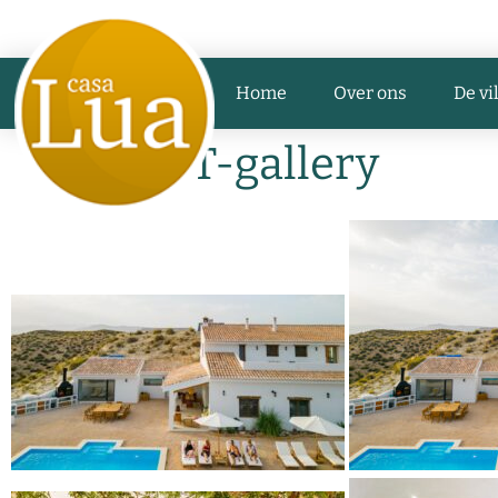
Villaverhuur
Feesten & Partijen
Casalua.ES
Home
Over ons
De vi
TEST-gallery