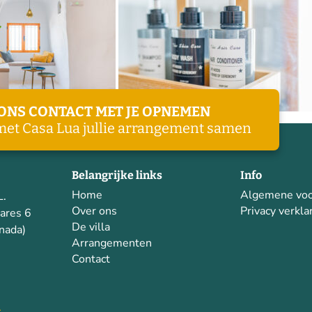
 ONS CONTACT MET JE OPNEMEN
met Casa Lua jullie arrangement samen
Belangrijke links
Info
Home
Algemene vo
L.
Over ons
Privacy verkla
lares 6
De villa
nada)
Arrangementen
Contact