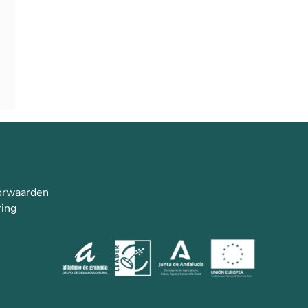
orwaarden
ring